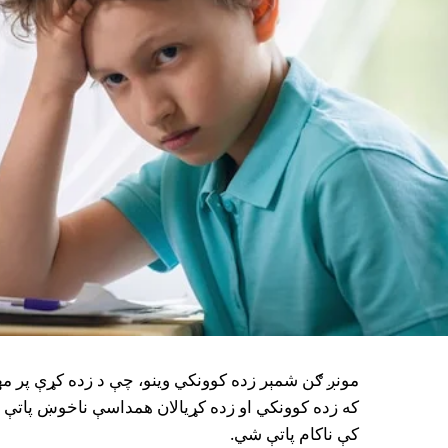
مونږ ګن شمېر زده کوونکي وينو، چې د زده کړې پر م
که زده کوونکي او زده کړيالان همداسې ناخوښ پاتې 
کې ناکام پاتې شي.