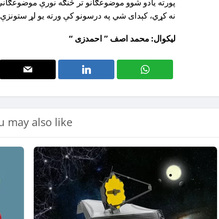
پورته يادو شوو موضوعګانو تر څنګه نورې موضوعګانې
نه کړي، کېداى شي په درسونو کې ورته يو لړ ستونزې ر
لیکوال: محمد اصف ” احمدزى “
u may also like