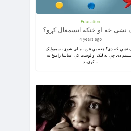
Education
 نښې څه او څنګه اتسمعال کړو؟
4 years ago
 نښې څه دي؟ هغه بې غږه، منلی شوی، سمبولیک
ستم دی چې په لیک او لوست کې اسانتیا رامنځ ته
کوي. د...