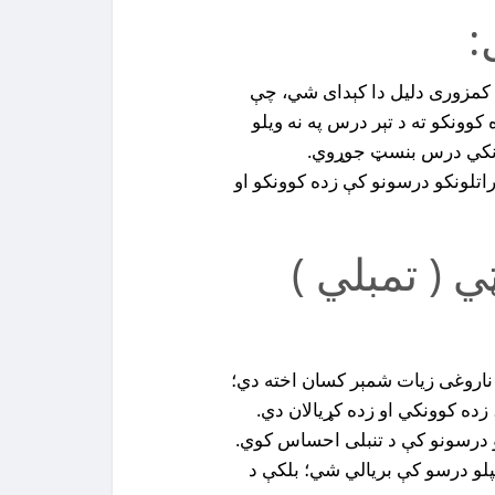
:
 د کمزورى دليل دا کېداى شي، چې
کوونکو ته د تېر درس په نه ويلو
لونکي درس بنسټ جوړوي.
اتلونکو درسونو کې زده کوونکو او
ي ( تمبلي )
 ناروغى زيات شمېر کسان اخته دي؛
زده کوونکي او زده کړيالان دي.
و درسونو کې د تنبلى احساس کوي.
پلو درسو کې بريالي شي؛ بلکې د