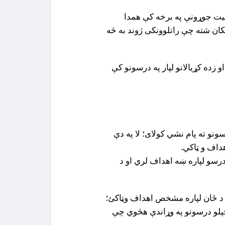
صيت جوړونې په برخه کې همدا
ن شته چې راتلوونکى ژوند به څه
و زده کړيالانو لپار په درسونو کې
ونو ته پام نشي کولاى؛ لا په دې
داف و ټاکي.
درسو لپاره ښه اهداف لري او د
د ځان لپاره مشخص اهداف وټاکئ؛
خپلو درسونو په وړاندې هڅوي چې