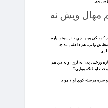
زمن وي.
م مهال ويش نه
ده کوونکي وينو، چې د درسونو لپاره
مطابق وايي، هم دا دليل ده چې
لري.
ه ورځنى پلان نه لري او په دې هم
 وخت او څنګه ووايي؟
و سره مرسته کوي او لا مو د