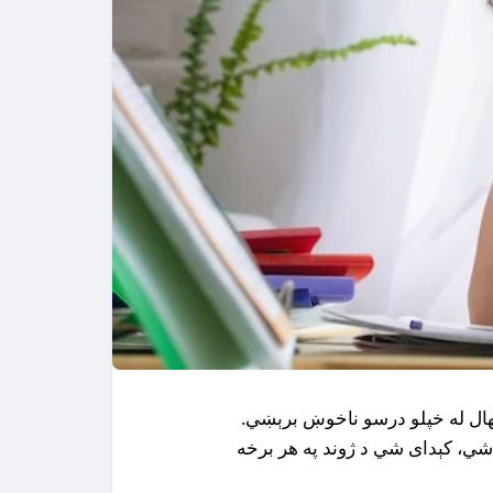
هال له خپلو درسو ناخوښ برېښي.
شي، کېداى شي د ژوند په هر برخه