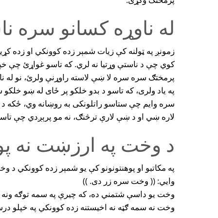
له ناوړه کسانو سره نا
زمونږ په ټولنه کې زيات شمېر زده کوونکي او زده کړي
کوي چې د ناستې وړتيا نه لري. که تاسو غواړئ چې خ
پرمختګ سره سره لا ښې لاسته راوړنې ولرئ، نو له نا
په ياد ولرى، که تاسو د بدو خلکو پر ځاى له ښو خلکو سر
سره وايم چې ستاسو راتلونکى به روښانه وي، ځکه د 
لاره ښي او د ښې لارې ترڅنګ، نه مو پرېږدي چې تاسې
د وخت په ارزښت نه پو
په مکاتبو او پوهنتونونو کې يو شمېر زده کوونکي د و
وايي: (( وخت سره زر دى. ))
وخت يو داسې شتمني ده، که چيرې په سمه توګه ونه ک
وخت نه سمه ګټه نه اخيستنه زده کوونکي په خپلو در