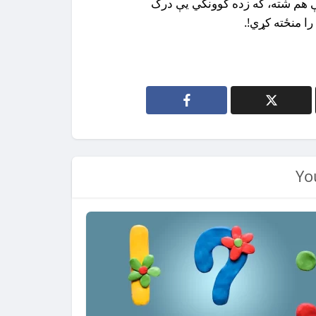
 هم شته، که زده کوونکي يې درک
ا منځته کړي!.
Yo