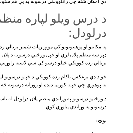
دې امکان شته چې راتلوونکي درسونه به يې هم ستون
د درس ويلو لپاره منظ
درلودل:
په مکاتبو او پوهنتونونو کې مونږ زيات شمېر بريالي ز
ډېر ښه منظم پلان لري او خپل ورځني درسونه د پلان 
بريالي زده کوونکي خپلو درسو کې ښې لاسته راوړنې 
خو د دې برعکس ناکام زده کوونکي د خپلو درسونو لپار
نه پوهيږي چې خپله کورنۍ دنده او روزانه درسونه څه
د ورځنيو درسونو په وړاندې منظم پلان درلودل له تاس
درسونو په وړاندې پياوړي کوي.
نوټ: