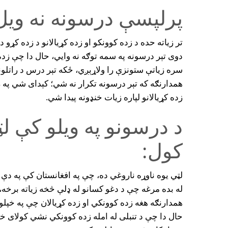
پرلپسې درسونه نه ويل
تر زياته حده د زده کوونکو او زده کړيالانو د زده کړو
دوى تېر درسونه په سمه توګه نه وايي، حال دا چې زده 
سره زياتې ستونزې را ولاړېږي، ځکه تېر درس د رات
همدارنګه که تېر درسونه تکرار نه شي؛ کېداى شي په ر
زده کړيالانو لپاره زيات خنډونه پيدا شي.
د درسونو په ويلو کې لټ
کول:
لټي يوه ناوړه ناروغي ده، چې په افغانستان کې په دې
له بده مرغه چې د دغو کسانو له ډلې څخه زياته برخه، 
همدارنګه هغه زده کوونکي او زده کړيالان چې په خپل
حال دا چې د تنبلى له امله زده کوونکي نشي کولاى خ