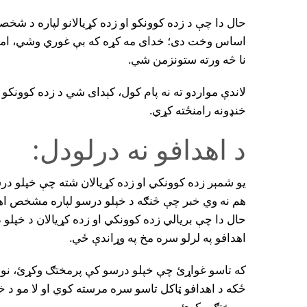
حال دا چې د زده کوونکو او زده کړيالانو لپاره د شخ
اساس وخت دى؛ خداى مه کړه که بې غوري وشي، امکا
نا څه ورته ستونزمن شي.
لاندې مواردو ته نه پام کول، کېداى شي د زده کوونکو ا
خنډونه رامنځته کړي.
د اهدافو نه درلودل:
يو شمېر زده کوونکي او زده کړيالان شته چې خپلو درس
هم نه وي خبر چې څنګه د خپلو درسو لپاره مشخص اه
حال دا چې بريالي زده کوونکي او زده کړيالان د خپلو 
اهدافو په لرلو سره مخ په وړاندې ځي.
که تاسو غواړئ چې خپلو درسو کې پرمختګ وکړئ، نو 
ځکه د اهدافو ټاکل تاسو سره مرسته کوي او لا مو د 
پرمختګ وکړئ.