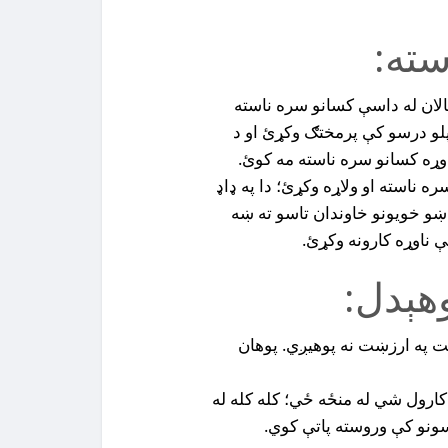
سته:
الان له داسې کسانو سره ناسته
پلو درسو کې پرمختګ وکړئ او د
وړه کسانو سره ناسته مه کوئ.
ه ناسته او ولاړه وکړئ؛ دا په ډاډ
ښو خويونو خاوندان تاسو ته ښه
 ناوړه کارونه وکړئ.
هېدل:
خت په ارزښت نه پوهيږي. پوهان
ارول شي له منځه ځي؛ کله کله له
سونو کې وروسته پاتې کوي.