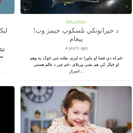
Education
!د حیرانونکي تلسکوپ جیمز وب
لیک
پیغام
4 years ago
لیک
سی
ځم له دې فضا او ماورا نه لیری ،هلته چې څوک په وهم
او خیال کې هم نشی ورتلای ،ځم چې د عالم هستی
اسرار...