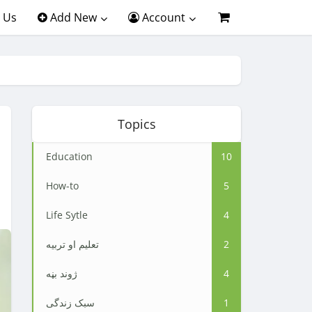
 Us
Add New
Account
Topics
Education
10
How-to
5
Life Sytle
4
2
تعلیم او تربیه
4
ژوند بڼه
1
سبک زندگی