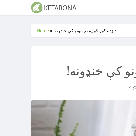
!د زده کوونکو په درسونو کې خنډونه
»
Home
نو کې خنډونه
4 y