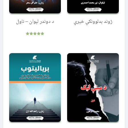
ژوند بدلوونکې خبرې
د دوندر لېوان – ناول
Rated
5.00
out of 5