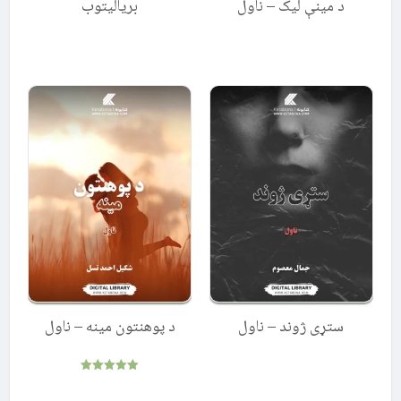
د مینې لیک – ناول
بریالیتوب
ستړی ژوند – ناول
د پوهنتون مینه – ناول
Rated
5.00