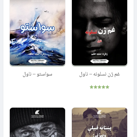
غم ژن نسلونه – ناول
سواستو – ناول
Rated
5.00
out of 5