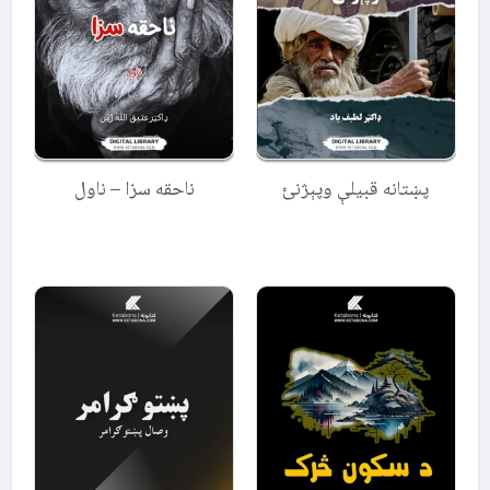
پښتانه قبیلې وپېژنئ
ناحقه سزا – ناول