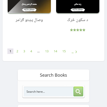
د سکون څرک
وصال پښتو ګرامر
Rated
5.00
out of 5
1
2
3
4
…
13
14
15
→
Search Books