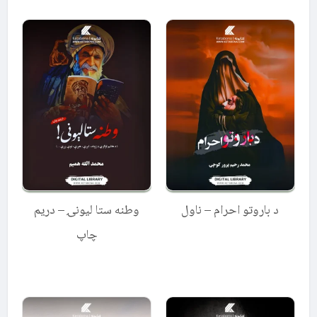
out of 5
د باروتو احرام – ناول
وطنه ستا لیونۍ – دریم
چاپ