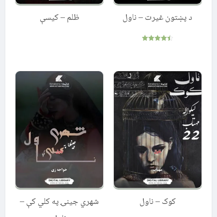
د پښتون غیرت – ناول
ظلم – کیسې
Rated
4.50
out of 5
کوک – ناول
شهري جینۍ په کلي کې –