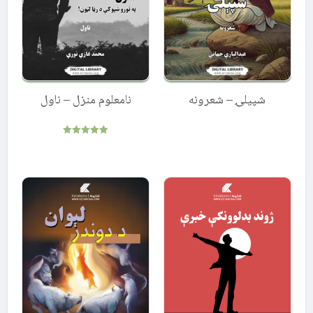
شپیلۍ – شعرونه
نامعلوم منزل – ناول
Rated
5.00
out of 5