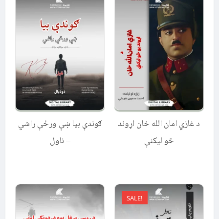
د غازي امان الله خان اړوند
ګوندې بیا ښې ورځې راشي
څو لیکنې
– ناول
SALE!