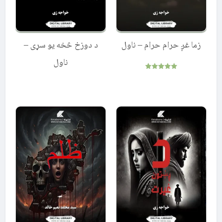
زما غږ حرام حرام – ناول
د دوزخ څخه یو سړی –
ناول
Rated
5.00
out of 5