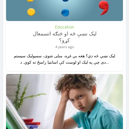
Education
لیک نښې څه او څنګه اتسمعال
کړو؟
4 years ago
لیک نښې څه دي؟ هغه بې غږه، منلی شوی، سمبولیک سیستم
دی چې په لیک او لوست کې اسانتیا رامنځ ته کوي. د...