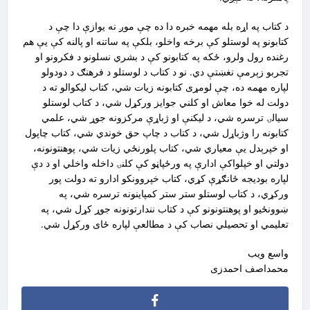
د کتاب په اړه بله مهمه خبره دا ده چې موږ نه یوازې دا چې د
کتابونو په لوستلو کې برخه واخلو، بلکې په ساتنه او پالنه کې يې هم
رغنده رول ولرو، ځکه په کتابونو کې د بشري نسلونو د فکرونو او
تجربو زېرمې نغښتې دي. نو د کتاب د لوستلو د فرهنګ د دودولو
لپاره مهمه ده، چې لومړی کتابونه زيات شي، کتاب ليکوالو ته د
دولت له خوا معاش او کلني جوايز ورکړل شي، د کتاب لوستلو
سيالۍ ترسره شي، د ليکنې او ژباړې مرکزونه جوړ شي، علمي
کتابونه را وژباړل شي، د کتاب د چاپ حق خوندي شي، کتاب چاپول
او خپرېدل يې معياري شي، کتاب پلورنځي زيات شي، پوهنتونونه،
دولتي او خپلواکې ادارې په ورځپاڼو کې کلنۍ داخله واخلي او د دې
لپاره بوديجه ځانګړې کړي، کتاب خپروونکو ادارو ته دولت پور
ورکړي، د کتاب لوستلو ستر ستر کمپاينونه ترسره شي، په
ښوونځيو او پوهنتونونو کې د کتاب نندارتونونه جوړ کړل شي، په
تعليمي او تحصيلي نصاب کې د مطالعې لپاره ځای ورکړل شي.
واسع ویب
محمداصف احمدزى