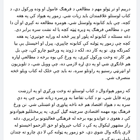
درېيم او تر ټولو مهم د مطالعې د فرهنګ عامول او وده ورکول دي، د
کتاب لوستلو علاقمندان بايد زيات شي. زموږ په هېواد کې په هغه
کچه، چې بايد کتابونه ولوستل شي، هومره مطالعه نه کېږي او آن دا
چې د مطالعې فرهنګ په ډېره ټيټه کچه يا له نشت سره برابر دى.
دغه مسئله د کتابونو له پلور او پېر څخه له ورايه جوتېږي؛ په هغه
کچه چې زموږ په ټولنه کې کتابونه چاپېږي، پېرل او اخيستل يې بيا
کمرنګه وي. نو په کار ده، لکه د ژوند په ورځنيو چارو کې، چې بل
هر کار ته وخت ورکول کېږي، په ورځ کې يوه برخه د مطالعې لپاره
هم ځانګړې شي او په دې اړه لازمي ده، چې وويل شي، د تلويزيون
او انټرنټي رسنيو په راوتلو سره، نه بايد چې خلک له کتاب ويلو څخه
منصرف شي.
که زموږ هېوادوال د کتاب لوستلو ته وخت ورکړي او په ارزښت
ورته قايل شي، نو د کتاب تقاضا به ورسره زياته شي چې په دې
سره به د هېواد اقتصاد هم څه ناڅه پياوړى او غښتلى شي. نن ورځ
فرهنګ يوه مهمه اقتصادي سرچينه ګڼل کېږي، په پرمختلليو هېوادونو
کې د هغوى د عوايدو يوه برخه له فرهنګي فعاليتونو برابرېږي، دغه
راز مشهور ليکوال په کې د کتاب خپرولو او حق الزحمو اخيستو له
لارې پانګه وال شوي دي، خو زموږ په ټولنه کې لا دې چارو ته چندان
پاملرنه، نه کېږي.