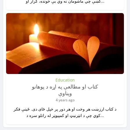
کښې چي ماشومان نه وي بې خونده، کرار او...
Education
کتاب‌ او مطالعې په اړه د پوهانو
ویناوې
4 years ago
د کتاب ارزښت هر وخت او هر دور پر خپل ځای دی. ځینې فکر
کوي چې د انټرنیټ او کمپیوټر له راتلو سره د...