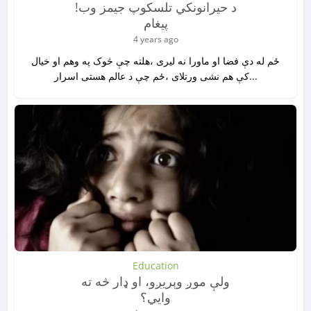
!د حیرانونکي تلسکوپ جیمز وب
پیغام
4 years ago
ځم له دې فضا او ماورا نه لیری ،هلته چې څوک په وهم او خیال
کې هم نشی ورتلای ،ځم چې د عالم هستی اسرار...
Education
ولې موږ وېریږو، او ډار څه ته
وايي؟