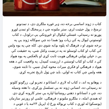
کتاب د ژوند اساسي برخه ده، ډېر غوره ملګرى دى، د تمدنونو
ترمنځ د پول حيثيت لري، ستر ملتونه چې د پرمختګ او تمدن لوړو
پوړيو ته رسېدلي، غښتلي ليکوال او څېړونکي يې درلودل، د کتاب
لوستونې لېوال په کې زيات وو؛ همدا ده چې سوکاله ژوند يې په
برخه شوى او د فرهنګ له پلوه بډايه شوي دي. کله چې په يوه ولس
کې کتاب او کتاب لوستلو ته په درنښت وکتل شي، په حقيقت کې
يې د خپلې ټولنې فرهنګي هويت ثابت کړى او بالعکس په يوه هېواد
کې د کتاب او کتاب لوستنې د ارزښت کمېدل، په واقعيت کې د هغه
هېواد د فرهنګي او فکري ميراث محوه کېدل ښيي. دا ثابته شوې،
هغه ولس چې کتاب نه لولي، بايد چې ټول تاريخ تجربه کړي.
د پوهانو په اند، د کتاب له لارې د انسانانو د تجربو لړۍ زرګونو کلونو
ته رسېدلې ده، انساني ژوند ته يې تسلسل ورکړى. دا هغه وسيله
ده، چې د انسانانو د ذهني روښانتيا لپاره يې ستر کارونه کړي دي.
له همدې امله، د ملګرو ملتونو د فرهنګي، علمي او روزنيز سازمان
(يونسکو) له لوري د کتاب نړيواله ورځ (د اپريل ٢٣مه يا د غويي د
مياشتې درېيمه) نومول شوې ده او هر کال د نړۍ په زياترو هېوادونو