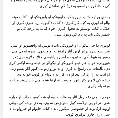
کې د ځانګړو مراسمو په ترڅ کې نمانځل کېږي.
په دې ورځ د کتاب خپروونکو، چاپوونکو او پلورونکو او د کتاب مينه
والو له لوري په ګډه کار کېږي، د کتاب د ګټو په اړه خبرې کېږي او
خلک د کتاب لوستلو ته هڅول کېږي. خو د کتاب په برخه کې يو
شمېر ټکي بايد په پام کې ونيول شي؛
لومړى دا چې ليکوال او څېړونکي بايد د ټولنې له واقعيتونو او عيني
شرايطو سره برابر اړين آثار رامنځ ته او وپنځوي. سره له دې چې
زموږ په هېواد کې له تېرو څو لسيزو راهيسې جنګ جګړو خپل ټغر
غوړولى، خو بيا هم ځينو څېړونکو او ليکوالو تر خپله وسه ليکنې کړې
دي، تأليفات يې رامنځ ته کړي او له نورو ژبو يې ګټور آثار پښتو ژبې
او ادب ته را ژباړلي دي او دې کار ته لا دوام ورکوي، خو په دې
برخه کې لا ډېر کار، غور او دقت ته اړتيا شته، چې بايد اړوند مراجع
ورته پام وکړي.
دوهم دا چې دغه ډول آثار په مناسبه بيه او ښه کيفيت چاپ او خپاره
شي، ترڅو يې ترلاسه کول ستونزمن نه وي. په دې برخه کې دولتي
اړوند ارګانونه او خصوصي سکتور بايد د کتاب چاپولو او خپرولو ته لا
ښې لارې چارې برابرې کړي.