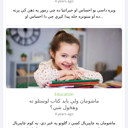
4 years ago
وېره داسې یو احساس او حیرانتیا ده چې زموږ په ذهن کې پرته
ده او ستونزه حله پیدا کیږي چې دا احساس او...
Education
ماشومان ولې باید کتاب لوستلو ته
وهڅول شي؟
4 years ago
ماشومان په چاپېریال کښې د ګلونو په څېر دي، په کوم چاپېریال