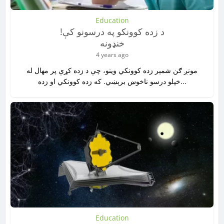
Education
!د زده کوونکو په درسونو کې
خنډونه
4 years ago
مونږ ګن شمېر زده کوونکي وينو، چې د زده کړې پر مهال له
خپلو درسو ناخوښ برېښي. که زده کوونکي او زده...
Education