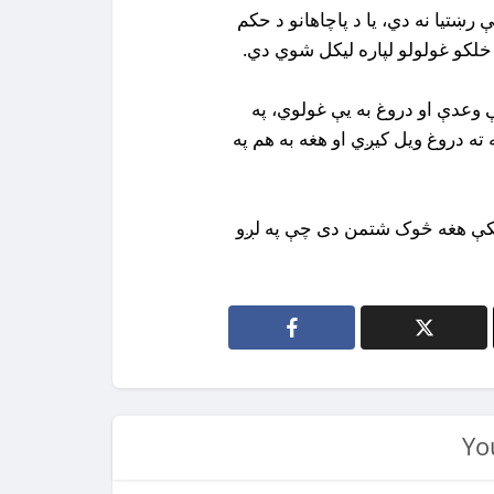
رښتیا نه دي، یا د پاچاهانو د حکم
 خلکو غولولو لپاره لیکل شوي دي.
 وعدې او دروغ به یې غولوي، په
ه دروغ ویل کیږي او هغه به هم په
لکې هغه څوک شتمن دی چې په لږو
Yo