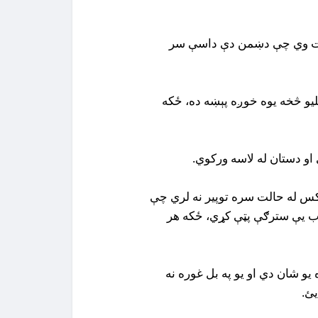
 سخت وي چې دښمن دې داسې سر
یلیو څخه یوه خوږه پېښه ده، ځکه
 کس له حالت سره توپیر نه لري چې
ب یې سترګې پټې کړي، ځکه هر
یو شان دي او یو په بل غوره نه
یئ.