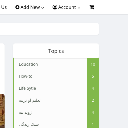
 Us
Add New
Account
Topics
Education
10
How-to
5
Life Sytle
4
2
تعلیم او تربیه
4
ژوند بڼه
1
سبک زندگی