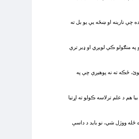
ده چې نارینه او ښځه یې یو بل ته
په منګولو ڪې لویږي او ډیر ترې
وئ، ځڪه ته نه پوهیږې چې په
یا هم د علم ترلاسه ڪولو ته اړتیا
 ځله ووژل شي، نو باید د داسې