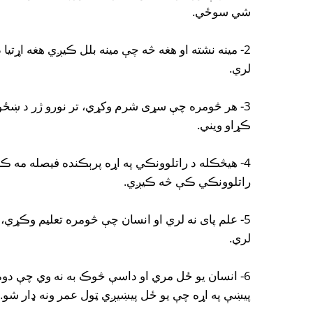
شي سوځي.
2- مینه نشته او هغه څه چې مینه بلل ڪیږي هغه اړتیا 
لري.
3- هر څومره چې سړی شرم وکړي، تر نورو ژر د ښځو 
ڪړاو ویني.
4- هیڅڪله د راتلوونڪي په اړه پرېڪنده فیصله مه ڪ
راتلوونڪي ڪې څه ڪیږي.
5- علم پای نه لري او انسان چې څومره تعلیم وڪړي، ب
لري.
6- انسان یو ځل مري او داسې څوڪ به نه وي چې دوه
پیښې په اړه چې یو ځل پیښیږي ټول عمر ونه ډار شو.