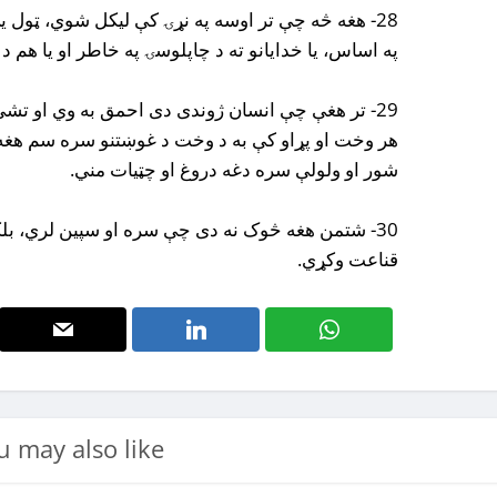
28- هغه څه چې تر اوسه په نړۍ کې لیکل شوي، ټول یې 
په اساس، یا خدایانو ته د چاپلوسۍ په خاطر او یا هم د
29- تر هغې چې انسان ژوندی دی احمق به وي او تشې
هر وخت او پړاو کې به د وخت د غوښتنو سره سم هغه ت
شور او ولولې سره دغه دروغ او چټیات مني.
30- شتمن هغه څوک نه دی چې سره او سپین لري، ب
قناعت وکړي.
u may also like