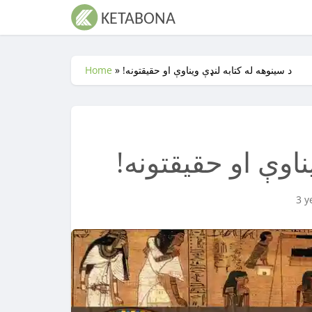
!د سینوهه له کتابه لنډې ویناوې او حقیقتونه
»
Home
ناوې او حقیقتونه
3 y