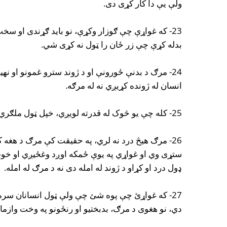
ولې یې دا کار کړی دی.
23- که غواړې چې ګوزار وکړې، نو باید ګړندی او
بدله کړې چې زر ځان را ټول نه کړی شي.
24- مرګ د بدنې ځورونې او د ژوند سترو غمونو او نه
انسان له ژونده کړیږي نه له مرګه.
25- کله چې یو څوک له قدرته لویږي، خپل ټول ملګري او دستان له لاسه ورکوي.
26- مرګ هیڅ درد نه لري، په حقیقت کې مرګ د هغه
ستړی وي او غواړي په یوې ځمکه اوږد وغځیږي او خو
ډول درد او کړاو د ژوند له امله دی نه د مرګ له امله.
27- که غواړئ چې پوه شئ چې ولې ټول انسانان سره 
دي، نو هغوی د مرګ، بدبختیو او رنځونو په وخت وازما