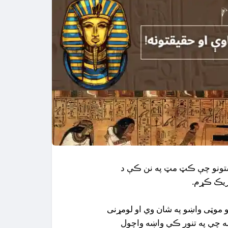
اښتونو چې ڪټ مټ په نن ڪې د
ریڪ ڪړم.
یو موټی واښو په شان وي او لومړنی
 چې په تنور ڪې واښه واچول