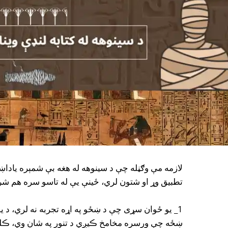
لازمه مې وګڼله چې د سینوهه له هغه بې شمېره یاد
تطبیق وړ او شتون لري، ځینې یې له تاسو سره هم ش
1_ یو ځوان سړی چې د ښځو په اړه تجربه نه لري، د 
ښځه چې ورسره مخامخ ڪیږي د تنور په شان وي، ڪله