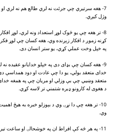
7- هغه سرتیري چې جرئت نه لري طالع هم نه لري ا
وژل کیږي.
8- تر هغه چې یو څوک لوړ استعداد ونه لري، لوړ افک
کړنه زموږ د افکار زېږنده وي، هغه کسان چې لوړ فکر
په خپل وخت عملي کړي، یو ستر انسان دی.
9- هغه کسان چې بډای دی په خپلو خدایانو عقیده نه 
خدای متعقد بولي، یو دا چې عادت او دود همداسې دی او
متعقد وښیي چې بې وزلي او مریان چې په همغه خدای ع
د هغوی له کارونو ډیره شتمني تر لاسه کړي.
10- تر هغه چې دا نړۍ وي د بېوزلو خبره به هیڅ اهم
وي.
11- په هر څه کې افراط ان په خوشحالۍ او ساعت تیر