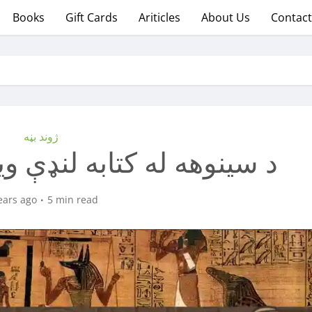
Books
Gift Cards
Ariticles
About Us
Contact
ژوند بڼه
!د سینوهه له کتابه لنډې وی
ears ago
5 min read