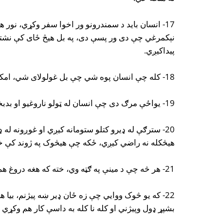
17- انسان باید د سمندرونو ور اخوا سفر وکړي، نور 
نېکمرغي چې دی ور پسې دی، په بل هیڅ ځای کې نشته،
پیداکیږي.
18- کله چې انسان پوه شي چې بل غولولای شي، امکان نه لري چې ترې تېر شي.
19- یواځې مرګ دی چې انسان له ټولو ناروغیو او بدبختیو ژوغوري.
20- سترګې له ډیرو کتلو ستومانه کیږي او غوږونه له 
هیڅکله نه راضي کیږي، ځکه چې هیڅوک په ژوند کې خپل
21- هر څه چې د مینې په ګټه وي، خته که هغه دروغ هم وي خوندور وي.
22- که یو څوک ووایي چې زه ځان ډیر ښه پیژنم، بیا 
بشپړ ډول وپیژني او کله نا کله به داسې کار هم وکړ