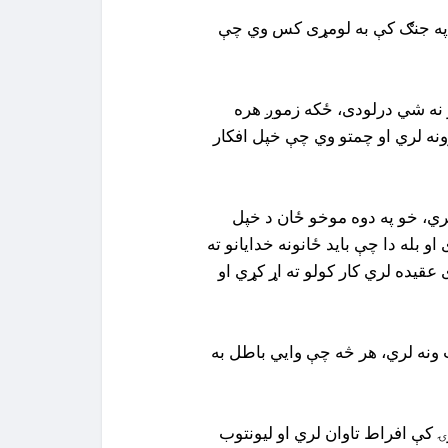
و په جنګ کې به لومړی کس وي چې
ار نه شي درلودی، ځکه زموږ هره
ونه لري او چمتو وي چې خپل افکار
لري، خو په دوه موخو ځان د خپل
 بله دا چې باید ځانونه خدایانو ته
قیده لري کار کولو ته اړ کړي او
یت ونه لري، هر څه چې وایي باطل به
ۍ کې افراط تاوان لري او لیونتوب