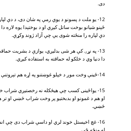
دی.
12- یو ملت د پسونو د یوې رمې په شان دی، د دې 
ځېنو شیانو بوخت ساتل کیږي او د بوختېدا یوه لاره دا د
دې لپاره را منځته شوی یې چې آزاد ژوند وکړې.
13- په نړۍ کې هر شی بدلیږي، یوازې د بشریت حماق
دا دنیا وي د خلکو له حماقته به استفاده کیږي.
14-ځینې وخت موږ د خپلو غوښتنو په اړه هم تېروتنې کوو او نه پوهیږو چې څه غواړو.
15- یواځینی کسب چې هیڅکله نه رخصتیږي شراب 
او هم د غمونو او بدبختیو پر وخت شراب څښي او تر 
څښي.
16- غچ اخیستل خوند لري او داسې شراب دی چې ان
له منځه ځي.