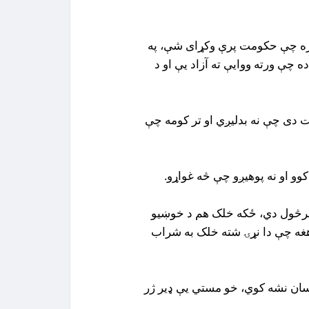
لپاره چې حکومت پرې وکړای شې، په
ه چې ورته ووایې ته آزاد یې او د
ت دی چې نه بدلیږي او تر کومه چې
خرڅول دي، ځکه خلک هم د خوښیو
هغه چې دا نړۍ شته خلک به شراب
سان نشه کوي، خو مستي یې ډیر ژر