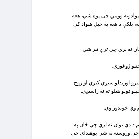
هیوادونه وویني چې پوه شي، هغه
 بلکې د هغه په خپل هیواد کې
ډیرو اوریدلو ستړي کیږي او روح
و ټولو هیلو ته نه راسیږي.
هم د دې توان نه لري چې ځان په
ي چې وروسته نه شي پوهیدای چې