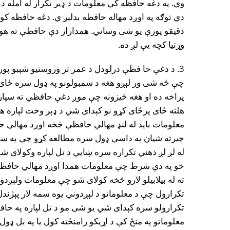
وي. په دغه حافظه کې معلومات د ډير تکرار له امله 
دقيقو پورې يو شى وساتي. همداراز دې حافظې ته هوښ
وړتيا کچه يې لږ ده.
3. د دغې حا فظې درلودل د عمر تر وروستيو شېبو پ
چې څه شى ور لېږو هغه د سمبولونو په ډول سره ځاى 
پراخه ده او هغه څيزونه چې موږ دغې حافظي ته سپار
هلته ځاى پرځاى کړو نو کېداى شي د ډېر وخت لپاره ه
معلومات بايد له لنډ مهالي حافظې څخه اوږد مهالي ح
چيرته شيان په داسې ډول سره مطالعه کړو چې په سم
له لږ لږ ذهني تکراره سره ښايې د تل لپاره وکولاى ش
خو په دې شرط چې معلومات همدا اوږد مهالي حافظ
ته له بيلابيلو لارو څخه کولاى شو چې معلومات ولېږد
تکرارول چې د معلوماتو د لېږدوني يوه سمه لار پېژندل ک
تکرارولو سره کېداى شي يو شى مو د تل لپاره په حافظ
معلوماتو په منځ کې د اړيکو رامنځته کول يا په بل ډول 