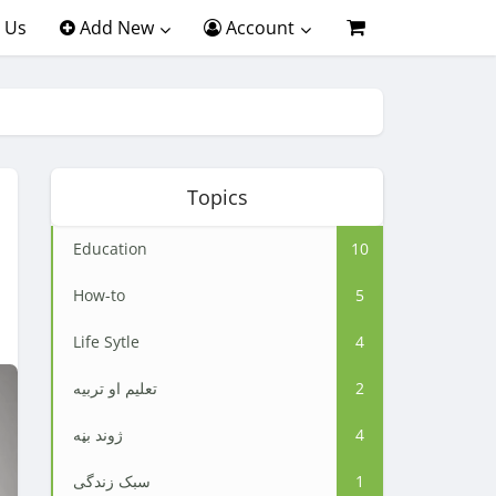
 Us
Add New
Account
Topics
Education
10
How-to
5
Life Sytle
4
2
تعلیم او تربیه
4
ژوند بڼه
1
سبک زندگی