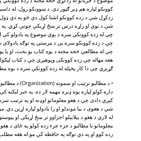
موضوع د جزياتو له زدکړي څخه مخته د زده کوونکي په
کوونکو لپاره هم ډېر ګټور دى. د ښوونکو رول، له داس
زدکړل شي د زده کوونکو اشنا کول دي څو په دي ډول
شي د نوي او زاړه درس تر منځ اړيکې جوتې کړي. پ
چې له زده کوونکې سره د يوې موضوع په يادولو کې ار
چې د زده کوونکو سره يې د مرستي په توګه يادولاى 
چې له مطالعي څخه مخته د يوه کتاب يو بحث، او يا يو 
هغه مهاله چې زده کوونکى وپوهېږي چې د کتاب ليکوا
ګړېږي چې دا کار پخپله له زده کوونکي سره د يوه مطل
• د مطالبو ترتیب او 
داره کولو لپاره يوه ډېره مهمه لار ده. په خبر ليکنه ک
کېږي دادى چې د هغو معلوماتو اوډنه او په ترتيب سر
شي د هغوى د بيا موندلو او را يادولو لپاره اړين دي. م
له لارې د هغو د بيلابېلو اجزاوو تر منځ اړيکې او پيوست
معلوماتو يا مطالبو د جزء جزء زده کولو په ځاى د هغو ټ
زده کوو او په دې توګه په حافظه کې مو له هغه مطلب