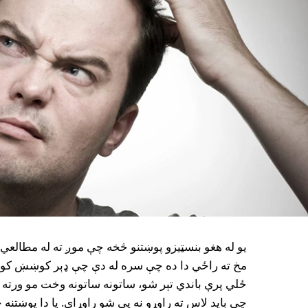
يو له هغو بنسټيزو پوښتنو څخه چې موږ ته له مطالعي نه
مخ ته راځي دا ده چې سره له دې چې ډېر کوښښ کوو ي
ځلي پرې باندي تېر شو، ساتونه ساتونه وخت مو ورته 
چې بايد لاس ته راوړو نه يې شو راوړاى. يا دا پوښتنه