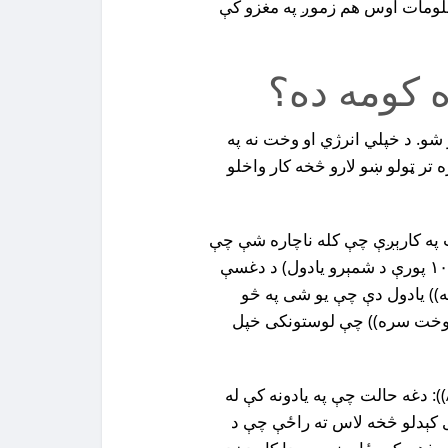
معلومات اوس هم زموږ په مغزو کې
ره كومه ده؟
شو. د خپلي انرژي او وخت نه په
ره تر ټولو ښو لارو څخه کار واخلو
 (rotememorization) هغه وخت په کارېږې چې کله ناچاره شې چې
بايد يوه اندازه بې مانا توکي ياد کړې. (لکه له ١ نه تر ١٠٠ پورې د شمېرو يادول) د دغسې
خه)) يادول دې چې يو شى په څو
ه وخت سره)) چې لوستونکى خپل
• مخکې له مخکې سمه وونکى(( Advance organizer)): دغه حالت چې په يادونه کې له
ى کېدلو څخه لاس ته راځې چې د