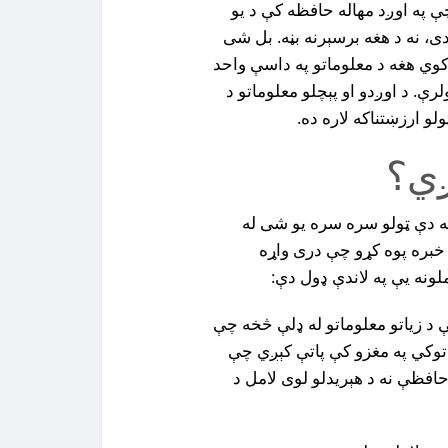
چې په اوږد مهاله حافظه کې د يو
دى، نه د هغه برسېرنه بڼه. بل شى
کوي هغه د معلوماتو په داسې واحد
ې. د اوږدو او پېچلو معلوماتو د
ولو ارزښتناکه لاره ده.
ږي؟
له دې ټولو سره سره يو شى له
بره پوه كړو چې درى واړه
ونه يې په لاندې ډول دې:
 د زياتو معلوماتو له ډلې څخه چې
وکي په مغزو کې پاتې کېږي چې
حافظې نه د هېريدلو لوى لامل د