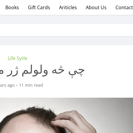
Books
Gift Cards
Ariticles
About Us
Contact
Life Sytle
چې څه ولولم ژر م
ears ago
11 min read