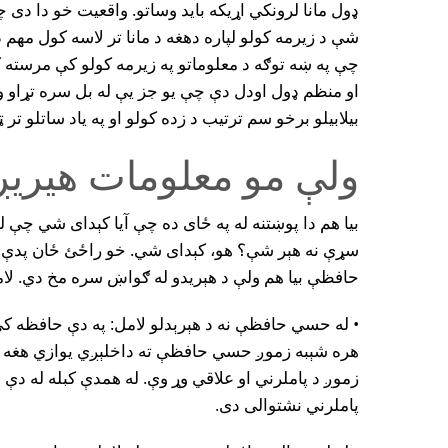
ډول مانا لرونکي اړيکه بايد وساتو. واقعيت خو دا دى 
شې د زيرمه کولو لپاره دهغه د مانا تر لاسه کول مهم 
چې په ښه توګه د معلوماتو په زيرمه کولو کې مرسته 
او منظم ډول اودل دې چې يو جز يې له بل سره تړاو ولر
بيلابيلو برخو سم ترتیب د زده کولو او په ياد ساتلو تر ټ
ولې مو معلومات هيري
بيا هم دا پوښتنه له په ځاى ده چې آيا کېداى شي چې 
سړې نه هېر شې؟ هو، کېداى شي. خو راځئ ځان پدې خ
حافظې بيا هم ولې د هېريدو له ګواښ سره مخ دي. لامل
• له حسي حافظې نه د هېرېدلو لامل: په دې حافظه کې
هره شېبه زموږ حسي حافظې ته داخلېږي يوازي هغه ت
زموږ د پاملرني او علاقي وړ وې. له همدې کبله له دې 
پاملرني نشتوالى دى.