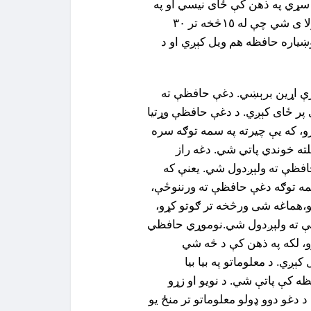
د سړي په ذهن کې ځاى نيسي او په
دي توګه په اوږد مهاله حافظه بدلېږ ي. دغه حافظه کولا ى شي چې له ١٥څخه تر ٣٠
ياره حافظه هم ويل کېږي او د
ورې اړين برېښي. دغې حافظې ته
پر ځاى کېږي. د دغې حافظې وړتيا
و، که يې چيرته په سمه توګه سره
لته خوندي پاتي شي. دغه راز
افظې ته ولېږدول شي. یعنې که
ه توګه دغې حافظې ته ورننوځې،
و،هماغه شى ورڅخه تر ګوتو کړو،
ې ته ولېږدول شي.نوموړي حافظي
وو، لکه په ذهن کې د څه شي
ېږي. د معلوماتو په بيا بيا
ه کې پاتې شي. د نويو او زړو
د دغو دوو ډولو معلوماتو تر منځ يو