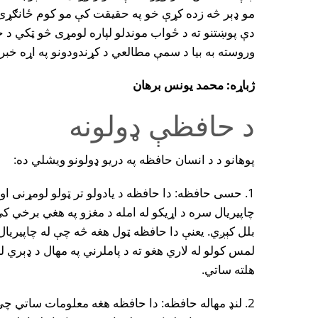
مو ډېر څه زده کړې خو په حقيقت کې مو کوم ځانګړ
دې پوښتنو ته د ځواب موندلو لپاره لومړى څو ټکي د حا
وروسته به بيا د سمې مطالعي د کړندودونو په اړه خبر
ژباړه: محمد يونس برهان
د حافظې ډولونه
پوهانو د د انسان حافظه په دريو ډولونو ويشلي ده:
1. حسی حافظه: دا حافظه د يادولو تر ټولو لومړنى او
چاپيريال سره د اړيکو له امله د مغزو په هغي برخي 
بلل کېږي. یعنې دا حافظه ټول هغه څه چې له چاپيريال نه
لمس کولو له لاري هغو ته د پاملرني په مهال د ډېري لنډ
هلته ساتي.
2. لنډ مهاله حافظه: دا حافظه هغه معلومات ساتي چ