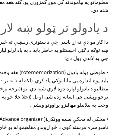
معلوماتو په بياموندنه کې موږ کمزوري يو، کنه هغه 
شته دې.
د یادولو تر ټولو ښه لا
دا کار مو دې ته اړ باسي چې د ستونزې ريـښې ته ځير 
ښه توګه د ګټي اخيستلو په خاطر بايد د په ياد لرلو لپا
چې په لاندې ډول دي:
• طوطي ډوله يادول
مطالبو د يادولو لپاره دوه لاري شته دې. يو ((برخه بر
برخو وېشې چې اسانه زده شې او بل ((جلا جلا خو پ
وخت په بيلابيلو مهاليزو پړاوونو وېشې.
تاسو سره مرسته کوي د څو اړوندو مفاهيمو له يو ځا