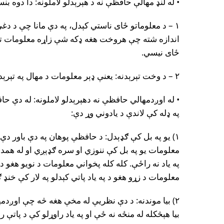
• له لنډ مهالې حافظې نه د هېرېدلو لاملونه: دا دوه بنس
١ – د معلوماتو ځاى ناستي کېدل، په دې مانا چې د 
اندازه شته چې هروخت هغه ډکه شې زاړه معلومات ت
ځاى نيسي.
٢ – د وخت تېرېدنه: یعنې ډېر معلومات د مهال په تېرېدو سره له دې حافظې څخه وځي.
• له اوږدمهالي حافظې نه دهېرېدلو لاملونه: له دې حافظ
په ډله کې لاندې د يادوني وړ دې:
١) يو په بل کې ګډېدل: د حافظې پوهان په دې باور 
معلومات يو په بل کې ننوزي او سره ګډېږي او له همد
په ياد نه راځې. کله کله پخواني معلومات د نويو هغو د 
معلومات د زړو هغو د په ياد پاتي کېدلو په لار کې خنډ
٢) بيا موندنه: د دې نظريې له مخې هغه څه چې اوږ
بيا هېڅکله له منځه نه ځې او په ياد راوړلو کې د پاتې 