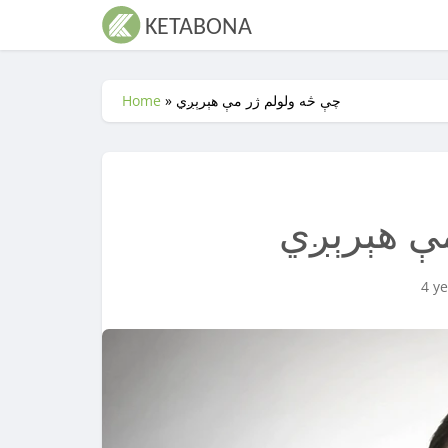
چې څه ولولم ژر مې هېرېږي
»
Home
ې هېرېږي
4 y