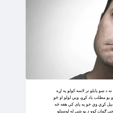
 د ښو پايلو تر لاسه کولو په اړه
و مطلب ياد کړو، ويي لولو او څو
بېل کړي وي خو په پاى کې هغه څه
 چې ګمان کوو د يو شي له لوستلو