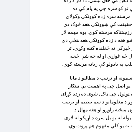
 ذهن کې ځاى نيسي. دا کار د زده
ې تو کو سره چې په پام کې ده
 مرسته سره زده کوونکى وکولای
ه حقيقت کې ښوونکى هغه څوک دى
زښتناکه مرسته کوي. يوه مهمه لار
شو هغه د زده کوونکي هغه هڅې دي
څپرکي ته ځغلنده کتنه وکړي، تر
ل څه غواړي او له څه شې څخه
ب په يادولو کې زياته مرسته کوي.
سمونه (Organization) د مطالبوسمونه او ترتیب د مطالبو د مانا
ې يو اصل چې په اهميت يې ټينګار
ه ټولول چې ټاکل شوې ده زده کړاى
وږ د معلوماتو د سم تنظيم او ترتيب
ون منځته راوړو او هغه مهال د
وله له يو بل سره د اړيکو له لارې
 نه يو کلې مفهوم هم پروت وي.