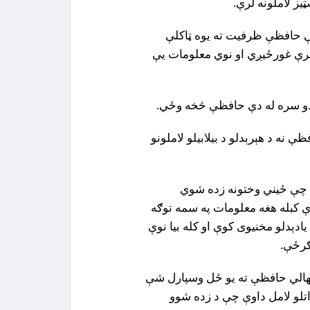
ټيز لاملونه لرې.
دغې حافظې ظرفيت ته يوه ټاکلې
رې غورځيږي او نوي معلومات يې
ې نه د هېرېدلو د بيلابيلو لاملونو
دې چې ځيني وختونه زده شوي
ې کبله هغه معلومات په سمه توګه
يادېدلو مخنيوى کوې او کله بيا نوې
 ګرځې.
دمهالي حافظې ته يو ځل وسپارل شې
راتلو لامل داوې چې د زده شوو