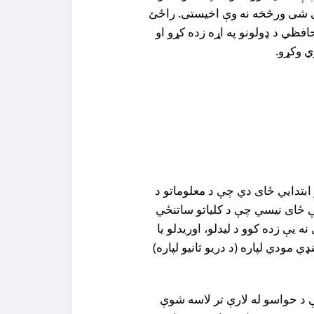
ى شى ورڅخه نه وې اخیستی. راځئ
فظي د ډولونو په اړه زده کړو او
ي وکړو.
 ابتدايي ځاى دي چې د معلوماتو د
کې ځاى نيسي چې د کلياتو ساتنځي
 يې زده کوو د ليدلو، اوريدلو يا
ي مودي لپاره (د دريو ثانيو لپاره)
ې د حواسو له لارې تر لاسه شوې