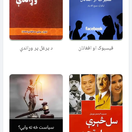
د یرغل پر وړاندې
فیسبوک او افغانان