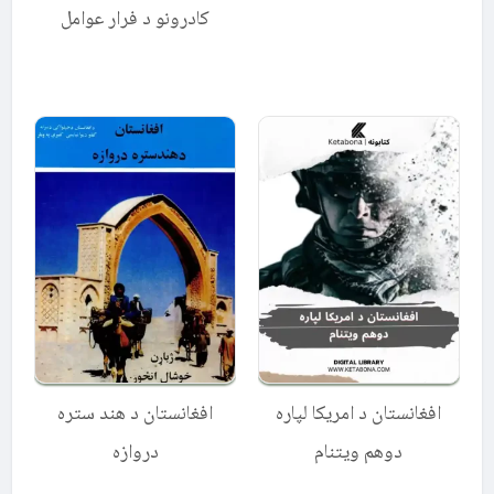
کادرونو د فرار عوامل
افغانستان د هند ستره
افغانستان د امریکا لپاره
دروازه
دوهم ویتنام