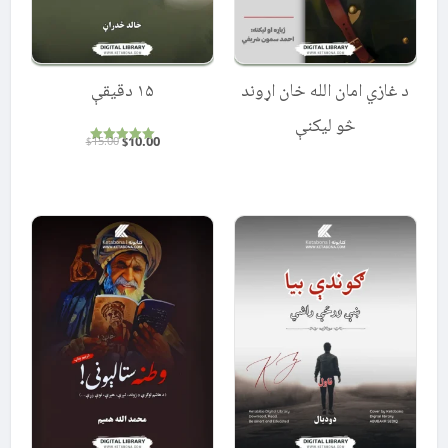
۱۵ دقیقې
د غازي امان الله خان اړوند
څو لیکنې
Original
Current
10.00
15.00
$
$
Rated
price
price
5.00
out of 5
was:
is:
$15.00.
$10.00.