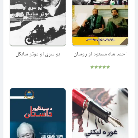
یو سړی او موټر سایکل
احمد شاه مسعود او روسان
Rated
5.00
out of 5