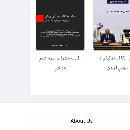
رایکا او طالبانو د
طالب مشرانو سره شپږ
سولې تړون
ورځې
About Us