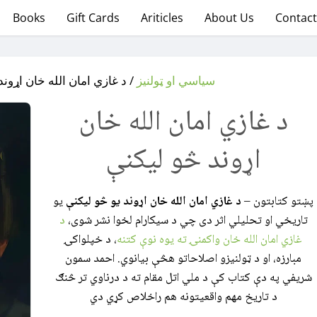
Books
Gift Cards
Ariticles
About Us
Contact
سیاسي او ټولنیز
د غازي امان الله خان اړوند څ
د غازي امان الله خان
اړوند څو لیکنې
پښتو کتابتون –
د غازي امان الله خان اړوند یو څو لیکنې
یو
تاریخي او تحلیلي اثر دی چي د سیکارام لخوا نشر شوی،
د
غازي امان الله خان واکمنۍ ته یوه نوې کتنه
، د خپلواکۍ
مبارزه، او د ټولنیزو اصلاحاتو هڅې بیانوي. احمد سمون
شریفي په دې کتاب کې د ملي اتل مقام ته د درناوي تر څنګ
د تاریخ مهم واقعیتونه هم راخلاص کړي دي