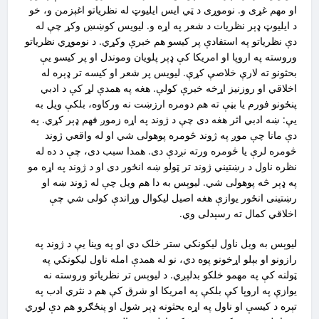
او مهم غړی و. نوموړی د ټي ایس ایلیوټ له نظریاتو اغېزمن و، خو
د ایلیوټ ډېر نظریات د شعر په اړه و. لیویس کوښښ‌ وکړ چې له
دې نظریاتو په استفادې پر کیسو هم خبرې وکړي. د نوموړي نظریاتو
وروسته په اروپا او امریکا کې ډېر پلویان وموندل او پر کیسو یې
بحثونو ته لارې خلاصې کړې. لیویس پر شعر او کیسه تر ډېره له
اخلاقي او روزنیز اړخه خبرې کولې. هغه په همدې لړ کې د ادبي
پنځونو فورم یا بڼې ته هم دومره ارزښت نه ورکاوه،‌ بلکې ویل به
یې: ښه ادبي اثر هغه دی چې د ژوند په اړه زموږ فهم ډېر کړي. په
دې مانا چې موږ په ژوند څومره پوهولی شي او له واقعي ژوند
څومره لرې یا څومره ورته نږدې دی. همدا سبب دی‌، چې د ده له
نظره ناول د رښتیني ژوند تر ټولو ښه انځور دی او د ژوند په اړه مو
په ډېر څه پوهولی شي. لیوېس به دا هم ویل چې له ژوند ښه او
رښتینی انځور یوازې هغه اصیل لیکوال وړاندې کولی شي چې
اخلاقي کمال ته رسېدلی وي.
لیوېس به ویل ناول لیکونکي ستر خلک دي او په وینا یې د ژوند په
رازونو او بېلو اړخونو پوه دي، نو له همدې امله ناول لیکونکي په
ټولنه کې په مهمو خلکو بدلېږي. د لیوېس تر نظریاتو وروسته نه
یوازې په اروپا کې بلکې په امریکا او شرق کې هم د نثري ادب په
تېره د کیسې او ناول په اړه بحثونه ډېر شول او پنځګرو هم دې لوري