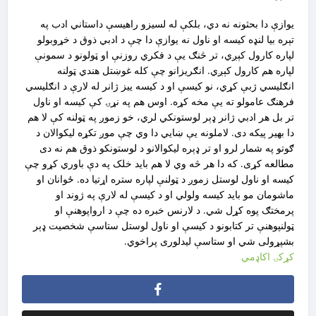
یوازې دا بحثونه نه دي، بلکې له لسیزو راهیسې داستاني ادب په
تېره بیا لنډه کیسه او ناول نه یوازې دا چې د ادبي ذوق د خړوبولو
لپاره کارول کېږي، تر څنګ یې د فکري روزنې او ټولونو د سمونې
لپاره هم کارول کېږي. انګریزانو چې کله غوښتل هندي ټولنه
انګلیسي ژبې کړي،‌ نو کیسې او د کیسه ییز ژانر له لارې د انګلیسي
فرهنګ عامولو ته یې مخه کړه. اوس هم په نړۍ کې کیسه او ناول
تر بل هر ادبي ژانر ډېر لوستونکي لري، خو زموږ په ټولنه کې لا هم
دا بهیر پیکه دی. لاملونه یې ښايي دا وي چې موږ تکړه لیکوالان د
ګوتو په شمار لرو او تر ډېره لیکوالانو د لوستونکو ذوق هم نه دی
مطالعه کړی. که دا هر څه وي لا هم باید خلک په دې باوري کړو چې
کیسه او ناول لوستل زموږ د ټولنې لپاره ستره اړتیا ده. ځوانان او
ماشومان مو باید کیسه ولولي او د کیسې له لارې په ژوند او
پرمختګ پوه کړل شي. د لارنس خبره ده چې د ارواپوهنې او
ټولنپوهنې تر کتابونو د کیسې او ناول لوستل ستاسې شخصیت ډېر
بشپړولی شي او ستاسې لیدلوری پراخوي.
کړکۍ اکاډمي