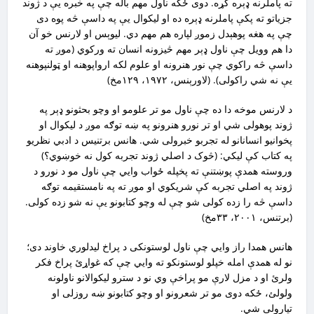
ته پاملرنه ډېره کړه. دوی ځکه ناول مهم باله چې په خبره یې د ژوند
جزیاتو ته پکې پاملرنه ډېره ده او لیکوال یې په داسې څه پوه دی
چې په هغه پوهېدل زموږ لپاره هم مهم دي. لیوېس او لارنس خو آن
دا هم وویل چې ناول ډېر مهم څیزونه انسان ته ورکوي (موږ ته
داسې څه راکوي چې نور هنرونه او علوم لکه ارواپوهنه او ټولنپوهنه
یې نه شي راکولی). (لاورېنس، ۱۹۷۲، ۱۲۹مخ)
د لارنس موخه دا ده چې ناول مو تر علومو او وچو بحثونو ډېر په
ژوند پوهولی شي او تر نورو هنرونو په ښه توګه موږ د لیکوال او
پخوانیو انسانانو له تجربو خبرولی شي. هانس برتنیس د ادبي نظریو
په کتاب کې لیکي: (څوک د اصلي ژوند تجربه کول نه خوښوي؟)
وروسته همدې پوښتنې ته پخپله ځواب وايي‌ چې ناول مو د نورو د
ژوند په اصلي تجربه کې شریکوي او موږ ته په نامستقیمه توګه
داسې څه را زده کولی شو چې له وچو کتابونو یې نه شو زده کولی.
(برتنس، ۲۰۰۱، ۳۳مخ)
هانس همدا راز وايي‌ چې ناول لوستونکی د پراخ لیدلوري‌ خاوند دی؛
نو له همدې امله خپلو لوستونکو ته وايي چې که غواړئ پراخ فکر
ولرئ‌ او د مزل لارې مو پراخې وي نو د سترو لیکوالانو ناولونه
ولولئ، ځکه دوی مو تر شعرونو او وچو کتابونو ښه روزلی او
تیارولی شي.