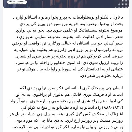
د ناول د لیکلو او لوستلوادبیات له ډېرو پخوا زمانو د انسانانو لپاره د
بحث او بوختیا موضوع وه، خو په وروستیو دوو پېړیو کې پر دې
موضوع بحثونه سیستماتیک او علمي شوي دي. پخوا به یې یوازې
شعر ممتاز ادبي فعالیت باله. بحثونه،‌ نقدونه، ستاینې به یوازې د
شعر کېدلې خو چې انسانان له خیالي وزګارې نړۍ واقعي او بوختې
نړۍ ته راورسېدل نو پر نورو ادبي ژانرونو هم بحثونه پیل شول. په
شرقي ادبي کړیو کې هم تر ډېره بحثونه پر شعر شوي او شعري
ژانرونه ارزول شوي دي، له اموي خلفاوو راواخله بیا تر عباسي،
عثماني او په افغانستان کې له سوریانو راواخله بیا د هوتکیانو تر
ترباره بحثونه پر شعر دي.
انسان چې پرمختګ کوي له انساني فکر سره تړلې پدیدې لکه
ادبیات او د فرهنګ نورې څانګې هم بدلېږي او پراخېږي. په دې لړ
کې ادبیات هم پراخ شوي او مهم بحثونه یې په اړه شوي. متیو آرنولد
(۱۸۲۲-۱۸۸۸ز) د ادبیاتو په اړه د نظریاتو په رامنځ ته کولو کې
اغېزناک او مخکښ کس ګڼل کېږي. هغه به ویل چې ادبیات تر بل هر
روزنیز مسلک ډېر روزنیز اړخ لري. په دې مانا چې که موږ د یوې
ټولنې د روزنې او پیاوړتیا په اړه فکر کوو نو ادبیات یې ښه لاره ده.