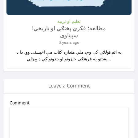
تعلیم او تربیه
!مطالعه؛ فکري پختګي او تاريخي
سپيناوی
3 years ago
په اتم ټولګي کې وم، ملي هنداره کتاب مې اخېستی وو، دا د
پښتنو په فرهنګي خنډونو او بندونو کې د پېچلي...
Leave a Comment
Comment