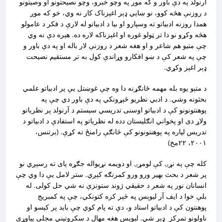
آرنولد په دې باور و که موږ په وچو خبرو،‌ وچو نصیحتونو او وصیتونو
د روزنې هڅه کوو، نو ښايي ډېر اغېزناک کار نه وي، خو که موږ
همدا روزنه ادبیاتو ته وسپارو او بیا د ادبیاتو له لارې د فکر د عامولو
هڅه وکړو نو دا تر ټولو غوره او اغېزناکه لاره ده. هېره دې نه وي
چې متیو هم شاعر و او هغه شعر د روزنې لار باله او په دې باور و
چې په شعر کې د ښو افکارو وړاندې کول به تر مستقیم نصیحت
ډېر اغېز وکړي.
د متېو یوه بله مهمه ځانګړنه دا وه چې غوښتل یې پر ادبیاتو علمي
بحثونه وشي. د ادبي نظریو څېړونکي په دې باور دي چې په
پوهنتونونو کې د ادبیاتو اوسنی تدریسي سیستم د آرنولد پر نظریاتو
ولاړ دی او پخواني انګلیستان دده له نظریاتو په استفادې د ادبیاتو د
تدریس لپاره په پوهنتونونو کې څانګې رامنځ ته کړې. (برتنس،
۲۰۰۱، ۲۲مخ)
کله چې په نړۍ کې لومړۍ او دویمه نړیواله جګړه پای ته رسېږي نو
پر شعر د بحث بهیر ورو ورو کمرنګه کېږي. ستر لامل یې دا وي چې
انسانان نور په شعر د حقیقي ژوند ستونزې نه شي حل کولی. له
بلې خوا د ایف آر لیوېس په څېر کره کتونکي، چې په کمبریج
پوهنتون کې د ادبیاتو استاد و، دې ته پام کوي چې باید پر کیسو او
ناولونو تمرکز ډېر شي. لېویس هغه مهال د سکروتیني مجلې پياوړی