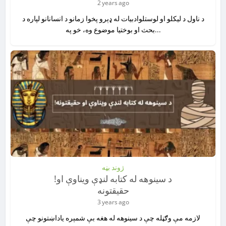
2 years ago
د ناول د لیکلو او لوستلوادبیات له ډېرو پخوا زمانو د انسانانو لپاره د
بحث او بوختیا موضوع وه، خو په...
ژوند بڼه
!د سینوهه له کتابه لنډې ویناوې او
حقیقتونه
3 years ago
لازمه مې وګڼله چې د سینوهه له هغه بې شمېره یاداښتونو چې