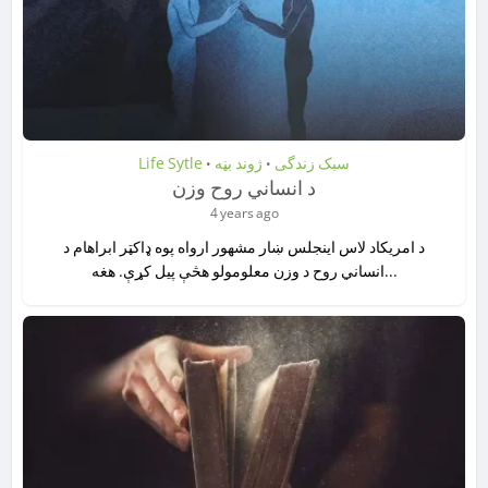
Life Sytle
ژوند بڼه
سبک زندگی
•
•
د انساني روح وزن
4 years ago
د امریکاد لاس اینجلس ښار مشهور ارواه پوه ډاکټر ابراهام د
انساني روح د وزن معلومولو هڅې پيل کړې. هغه...