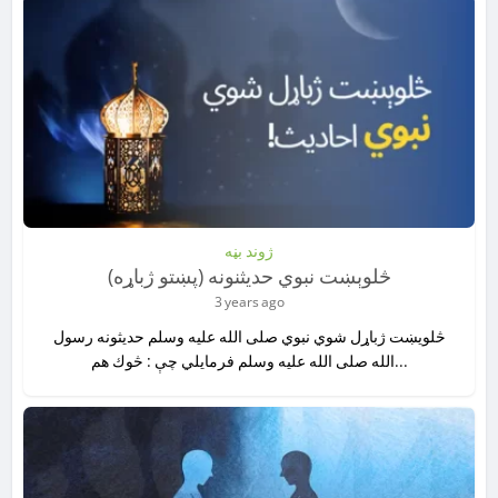
ژوند بڼه
څلوېښت نبوي حدیثنونه (پښتو ژباړه)
3 years ago
څلويښت ژباړل شوي نبوي صلى الله عليه وسلم حديثونه رسول
الله صلى الله عليه وسلم فرمايلي چې : څوك هم...