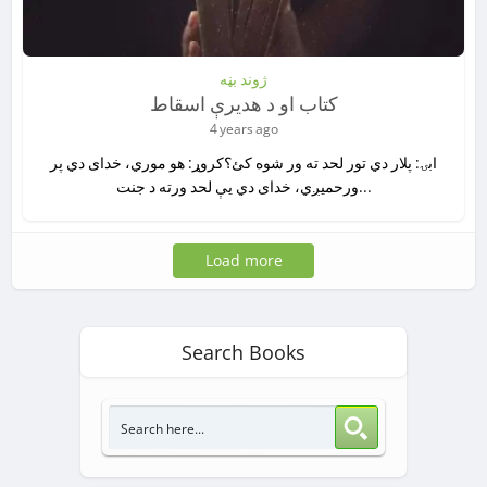
ژوند بڼه
کتاب او د هديرې اسقاط
4 years ago
ابۍ: پلار دي تور لحد ته ور شوه کئ؟کروړ: هو موري، خدای دي پر
ورحميږي، خدای دي يې لحد ورته د جنت...
Load more
Search Books