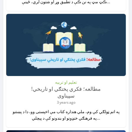
ڪټ مټ په نن ڪې د تطبیق وړ او شتون لري، ځینې...
تعلیم او تربیه
!مطالعه؛ فکري پختګي او تاريخي
سپيناوی
3 years ago
په اتم ټولګي کې وم، ملي هنداره کتاب مې اخېستی وو، دا د پښتنو
په فرهنګي خنډونو او بندونو کې د پېچلي...